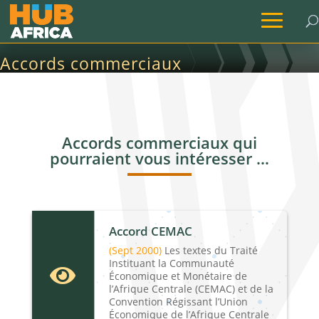
Accords commerciaux
Accueil
→
Infos utiles
→
Accords commerciaux
Accords commerciaux qui
pourraient vous intéresser …
Accord CEMAC
(Sept 2000)
Les textes du Traité
Instituant la Communauté

Économique et Monétaire de
l’Afrique Centrale (CEMAC) et de la
Convention Régissant l’Union
Économique de l’Afrique Centrale