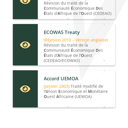

Révision du traité de la
C
ommunauté
É
conomique
D
es
É
tats d’
A
frique de l’
O
uest (CEDEAO)
ECOWAS Treaty
(Révision 2010 – Version anglaise)

Révision du traité de la
C
ommunauté
É
conomique
D
es
É
tats d’
A
frique de l’
O
uest
(CEDEAO/ECOWAS)
Accord UEMOA
(Janvier 2003)
Traité modifié de

l’
U
nion
E
conomique et
M
onétaire
O
uest
A
fricaine (UEMOA)