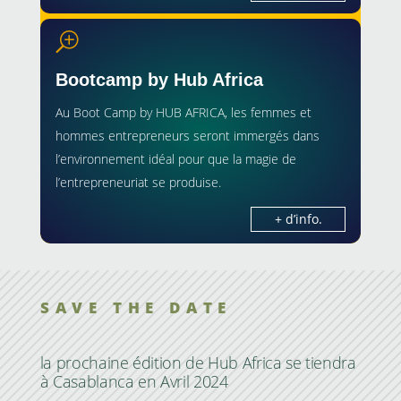
T
Bootcamp by Hub Africa
Au Boot Camp by HUB AFRICA, les femmes et
hommes entrepreneurs seront immergés dans
l’environnement idéal pour que la magie de
l’entrepreneuriat se produise.
+ d’info.
SAVE THE DATE
la prochaine édition de Hub Africa se tiendra
à Casablanca en Avril 2024