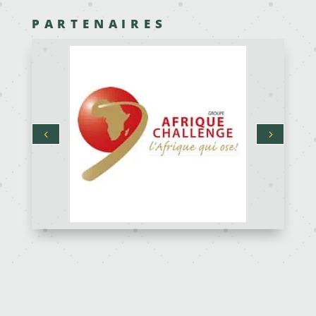
PARTENAIRES
DÉCOUVREZ COMMENT ON PEUT VOUS
AIDER
ACCUEIL
SERVICES
A PROPOS
CONTACT
Editor:
Moving Africa