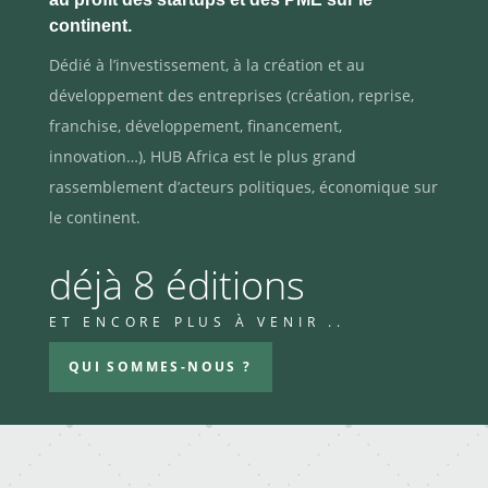
continent.
Dédié à l’investissement, à la création et au
développement des entreprises (création, reprise,
franchise, développement, financement,
innovation…), HUB Africa est le plus grand
rassemblement d’acteurs politiques, économique sur
le continent.
déjà 8 éditions
ET ENCORE PLUS À VENIR ..
QUI SOMMES-NOUS ?
Démarrez votre Projet
Hub Africa offre l’écosystème le plus complet
en matière d’accompagnement entrepreneurial
en Afrique.