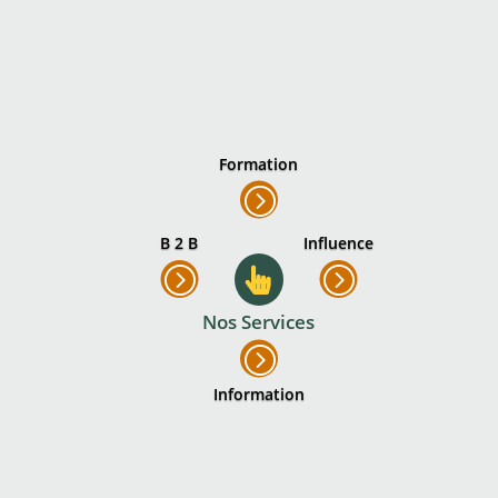
Formation
=
B 2 B
Influence
=
=

Nos Services
=
Information